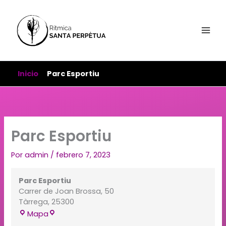
Parc
Ir
Esportiu
al
contenido
Inicio
Parc Esportiu
Parc Esportiu
Por
admin
/
febrero 7, 2023
Parc Esportiu
Carrer de Joan Brossa, 50
Tàrrega
,
25300
Mapa